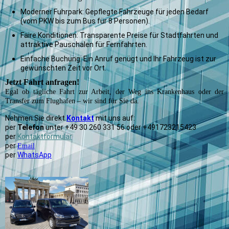
Moderner Fuhrpark: Gepflegte Fahrzeuge für jeden Bedarf
(vom PKW bis zum Bus für 8 Personen).
Faire Konditionen: Transparente Preise für Stadtfahrten und
attraktive Pauschalen für Fernfahrten.
Einfache Buchung: Ein Anruf genügt und Ihr Fahrzeug ist zur
gewünschten Zeit vor Ort.
Jetzt Fahrt anfragen!
Egal ob tägliche Fahrt zur Arbeit, der Weg ins Krankenhaus oder der
Transfer zum Flughafen – wir sind für Sie da.
Nehmen Sie direkt
Kontakt
mit uns auf:
per
Telefon
unter +49 30 260 331 56 oder +491723215423
per
Kontaktformular
per
Email
per
WhatsApp