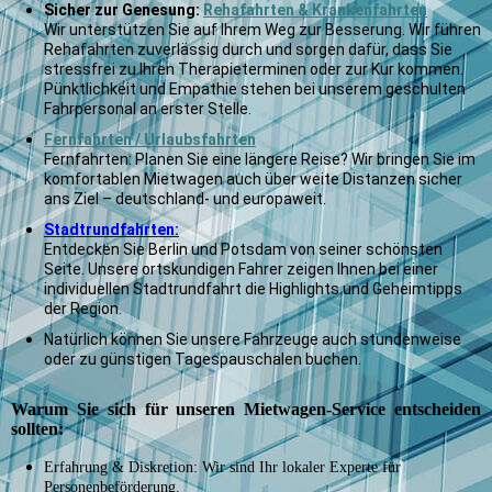
Sicher zur Genesung:
Rehafahrten & Krankenfahrten
Wir unterstützen Sie auf Ihrem Weg zur Besserung. Wir führen
Rehafahrten zuverlässig durch und sorgen dafür, dass Sie
stressfrei zu Ihren Therapieterminen oder zur Kur kommen.
Pünktlichkeit und Empathie stehen bei unserem geschulten
Fahrpersonal an erster Stelle.
Fernfahrten / Urlaubsfahrten
Fernfahrten: Planen Sie eine längere Reise? Wir bringen Sie im
komfortablen Mietwagen auch über weite Distanzen sicher
ans Ziel – deutschland- und europaweit.
Stadtrundfahrten:
Entdecken Sie Berlin und Potsdam von seiner schönsten
Seite. Unsere ortskundigen Fahrer zeigen Ihnen bei einer
individuellen Stadtrundfahrt die Highlights und Geheimtipps
der Region.
Natürlich können Sie unsere Fahrzeuge auch stundenweise
oder zu günstigen Tagespauschalen buchen.
Warum Sie sich für unseren Mietwagen-Service entscheiden
sollten:
Erfahrung & Diskretion: Wir sind Ihr lokaler Experte für
Personenbeförderung.