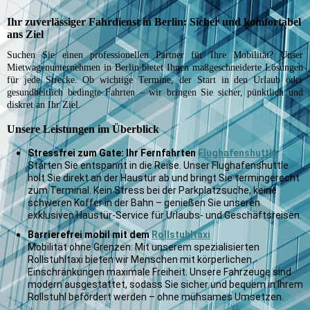
Ihr zuverlässiger Fahrdienst in Berlin: Sicher und komfortabel
ans Ziel
Suchen Sie einen professionellen Partner für Ihre Mobilität? Unser
Mietwagenunternehmen in Berlin bietet Ihnen maßgeschneiderte Lösungen
für jede Strecke. Ob wichtige Termine, der Start in den Urlaub oder
gesundheitlich bedingte Fahrten – wir bringen Sie sicher, pünktlich und
diskret an Ihr Ziel.
Unsere Leistungen im Überblick
Stressfrei zum Gate: Ihr Fernfahrten
Flughafenshuttle
Starten Sie entspannt in die Reise. Unser Flughafenshuttle
holt Sie direkt an der Haustür ab und bringt Sie termingerecht
zum Terminal. Kein Stress bei der Parkplatzsuche, keine
schweren Koffer in der Bahn – genießen Sie unseren
exklusiven Haustür-Service für Urlaubs- und Geschäftsreisen.
Barrierefrei mobil mit dem
Rollstuhltaxi
Mobilität ohne Grenzen: Mit unserem spezialisierten
Rollstuhltaxi bieten wir Menschen mit körperlichen
Einschränkungen maximale Freiheit. Unsere Fahrzeuge sind
modern ausgestattet, sodass Sie sicher und bequem in Ihrem
Rollstuhl befördert werden – ohne mühsames Umsetzen.