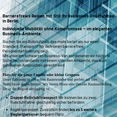
Barrierefreies Reisen mit Stil: Ihr exklusives Rollstuhltaxi
in Berlin
Individuelle Mobilität ohne Kompromisse – im eleganten
Business-Ambiente.
Suchen Sie ein Rollstuhltaxi, das mehr bietet als nur einen
Standard-Transport? Wir definieren barrierefreie
Personenbeförderung neu!
Mit unserem schwarzen Business-Van kombinieren wir höchste
Sicherheitsstandards mit einem stilvollen Ambiente, das auch
gehobenen Ansprüchen gerecht wird.
Platz für die ganze Familie oder kleine Gruppen
Unser Fahrzeug ist ein echtes Raumwunder und perfekt auf Ihre
Bedürfnisse zugeschnitten. Wir bieten Ihnen eine flexible Raumaufteilung,
die in der Region einzigartig ist:
Doppel-Rollstuhltransport
: Wir können bis zu zwei
Rollstuhlfahrer gleichzeitig sicher befördern.
Begleitpersonen: Zusätzlich finden
bis zu 5 weitere
Begleitpersone
n bequem Platz.