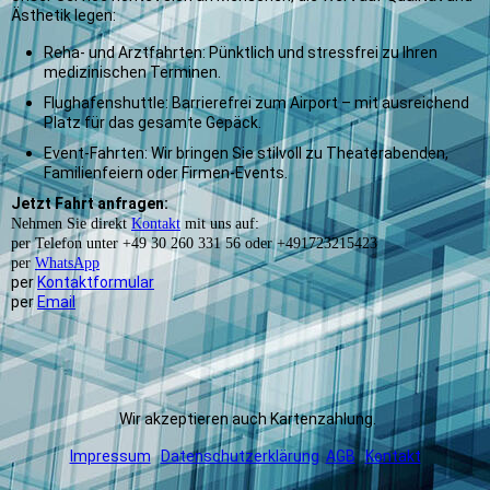
Ästhetik legen:
Reha- und Arztfahrten: Pünktlich und stressfrei zu Ihren
medizinischen Terminen.
Flughafenshuttle: Barrierefrei zum Airport – mit ausreichend
Platz für das gesamte Gepäck.
Event-Fahrten: Wir bringen Sie stilvoll zu Theaterabenden,
Familienfeiern oder Firmen-Events.
Jetzt Fahrt anfragen:
Nehmen Sie direkt
Kontakt
mit uns auf:
per Telefon unter +49 30 260 331 56 oder +491723215423
per
WhatsApp
per
Kontaktformular
per
Email
Wir akzeptieren auch Kartenzahlung.
Impressum
Datenschutzerklärung
AGB
Kontakt