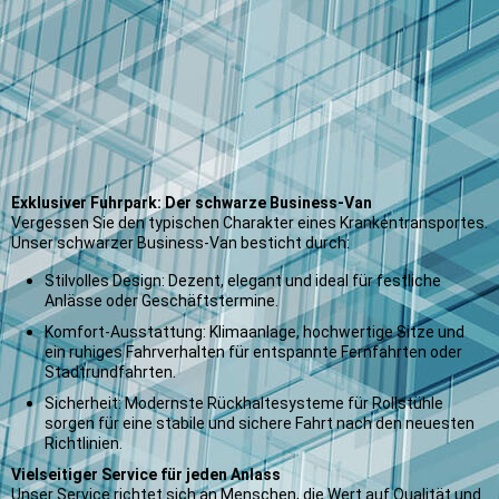
rollstuhltransport-exklusiv-ambiente-berlin
Exklusiver Fuhrpark: Der schwarze Business-Van
Vergessen Sie den typischen Charakter eines Krankentransportes.
Unser schwarzer Business-Van besticht durch:
Stilvolles Design: Dezent, elegant und ideal für festliche
Anlässe oder Geschäftstermine.
Komfort-Ausstattung: Klimaanlage, hochwertige Sitze und
ein ruhiges Fahrverhalten für entspannte Fernfahrten oder
Stadtrundfahrten.
Sicherheit: Modernste Rückhaltesysteme für Rollstühle
sorgen für eine stabile und sichere Fahrt nach den neuesten
Richtlinien.
Vielseitiger Service für jeden Anlass
Unser Service richtet sich an Menschen, die Wert auf Qualität und