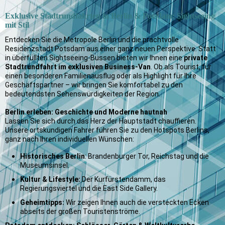
Exklusive Stadtrundfahrten in Berlin & Potsdam: Sightseeing
mit Stil
Entdecken Sie die Metropole Berlin und die prachtvolle
Residenzstadt Potsdam aus einer ganz neuen Perspektive. Statt
in überfüllten Sightseeing-Bussen bieten wir Ihnen eine
private
Stadtrundfahrt im exklusiven Business-Van
. Ob als Tourist, für
einen besonderen Familienausflug oder als Highlight für Ihre
Geschäftspartner – wir bringen Sie komfortabel zu den
bedeutendsten Sehenswürdigkeiten der Region.
Berlin erleben: Geschichte und Moderne hautnah
Lassen Sie sich durch das Herz der Hauptstadt chauffieren.
Unsere ortskundigen Fahrer führen Sie zu den Hotspots Berlins,
ganz nach Ihren individuellen Wünschen:
Historisches Berlin
: Brandenburger Tor, Reichstag und die
Museumsinsel.
Kultur & Lifestyle:
Der Kurfürstendamm, das
Regierungsviertel und die East Side Gallery.
Geheimtipps:
Wir zeigen Ihnen auch die versteckten Ecken
abseits der großen Touristenströme.