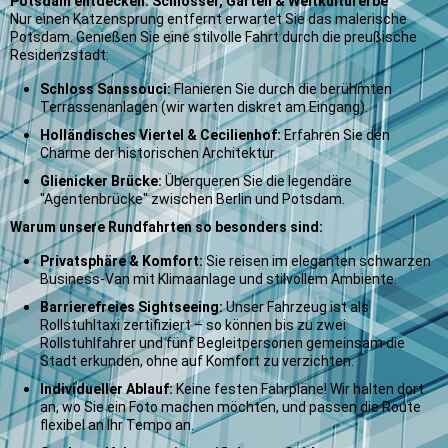
Potsdam entdecken: Schlösser, Gärten & Weltkulturerbe
Nur einen Katzensprung entfernt erwartet Sie das malerische
Potsdam. Genießen Sie eine stilvolle Fahrt durch die preußische
Residenzstadt:
Schloss Sanssouci:
Flanieren Sie durch die berühmten
Terrassenanlagen (wir warten diskret am Eingang).
Holländisches Viertel & Cecilienhof:
Erfahren Sie den
Charme der historischen Architektur.
Glienicker Brücke:
Überqueren Sie die legendäre
"Agentenbrücke" zwischen Berlin und Potsdam.
Warum unsere Rundfahrten so besonders sind:
Privatsphäre & Komfort:
Sie reisen im eleganten schwarzen
Business-Van mit Klimaanlage und stilvollem Ambiente.
Barrierefreies Sightseeing:
Unser Fahrzeug ist als
Rollstuhltaxi zertifiziert – so können bis zu zwei
Rollstuhlfahrer und fünf Begleitpersonen gemeinsam die
Stadt erkunden, ohne auf Komfort zu verzichten.
Individueller Ablauf:
Keine festen Fahrpläne! Wir halten dort
an, wo Sie ein Foto machen möchten, und passen die Route
flexibel an Ihr Tempo an.